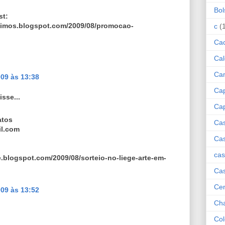
Bol
st:
mimos.blogspot.com/2009/08/promocao-
c
(
Cac
Cal
Ca
09 às 13:38
Cap
isse...
Cap
atos
Ca
il.com
Ca
cas
.blogspot.com/2009/08/sorteio-no-liege-arte-em-
Cas
Cen
09 às 13:52
Ch
Col