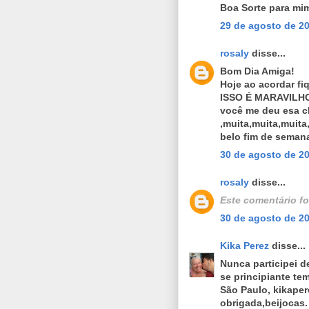
Boa Sorte para mim
29 de agosto de 20
rosaly
disse...
Bom Dia Amiga!
Hoje ao acordar f
ISSO É MARAVILHO
você me deu esa c
,muita,muita,muit
belo fim de seman
30 de agosto de 20
rosaly
disse...
Este comentário fo
30 de agosto de 20
Kika Perez
disse...
Nunca participei d
se principiante te
São Paulo, kikape
obrigada,beijocas.