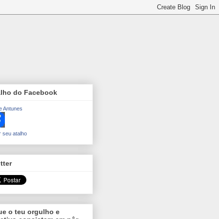
alho do Facebook
e Antunes
r seu atalho
tter
e o teu orgulho e