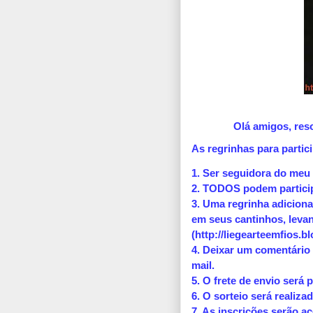
Olá amigos, res
As regrinhas para partic
1. Ser seguidora do meu b
2. TODOS podem particip
3. Uma regrinha adicion
em seus cantinhos, leva
(http://liegearteemfios.
4. Deixar um comentário
mail.
5. O frete de envio será 
6. O sorteio será realiza
7. As inscrições serão ac