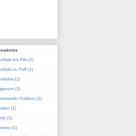
rcadores
ofada em Filé
(2)
ofada ou Puff
(1)
mofadas
(1)
igurumi
(1)
entando Gráficos
(1)
bador
(1)
ndô
(1)
heiro
(1)