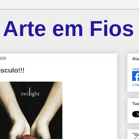
 Arte em Fios
009
At
culo!!!
Lieg
Cria
Twi
"Qu