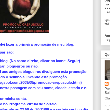
obj
no
ass
Le
Qu
tal
Ac
li
olvi fazer a primeira promoção de meu blog:
ipar são:
Qu
log. (No canto direito, clicar no ícone: Seguir)
ar, blogueiros ou não.
al aos amigos blogueiros divulguem esta promoção
ndo o selinho e linkando esta promoção.
blogspot.com/2009/08/promocao-crepusculo.html)
 nesta postagem com seu nome, cidade, estado e e-
Por
Sul
Olá
por minha conta.
uma
do no Programa Virtual de Sorteio.
hum
eitas até as 23:59 do 30/11/09 e o sorteio será no dia