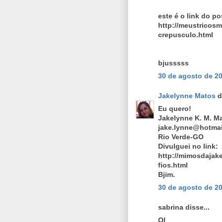
este é o link do po
http://meustricos
crepusculo.html
bjusssss
30 de agosto de 20
Jakelynne Matos
d
Eu quero!
Jakelynne K. M. M
jake.lynne@hotma
Rio Verde-GO
Divulguei no link:
http://mimosdajake
fios.html
Bjim.
30 de agosto de 20
sabrina disse...
OI