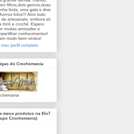
 grande família: marido,
tro filhos,dois genros,duas
inha linda, uma gata e dois
horros fofos!!! Amo todo
o de artesanato, embora só
a tricô e crochê. Espero
er muitas amizades e
partilhar conhecimentos!
am muito bem-vindos!
 meu perfil completo
igas do Crochemania
ochemania
ja meus produtos na Elo7
rupo Crochemania)