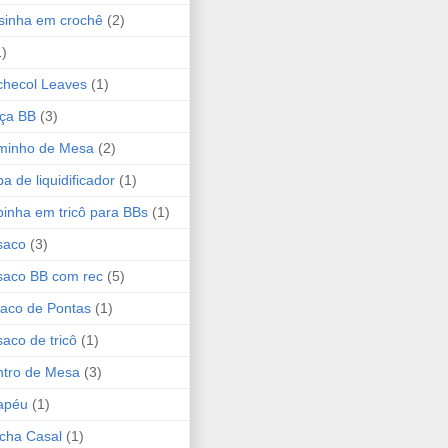
sinha em crochê
(2)
1)
hecol Leaves
(1)
ça BB
(3)
minho de Mesa
(2)
a de liquidificador
(1)
inha em tricô para BBs
(1)
saco
(3)
saco BB com rec
(5)
aco de Pontas
(1)
aco de tricô
(1)
tro de Mesa
(3)
apéu
(1)
cha Casal
(1)