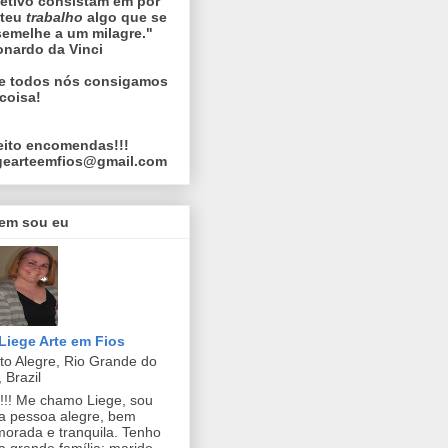
etivo consistam em pôr
 teu
trabalho
algo que se
emelhe a um milagre."
onardo da Vinci
e todos nós consigamos
 coisa!
eito encomendas!!!
egearteemfios@gmail.com
em sou eu
Liege Arte em Fios
to Alegre, Rio Grande do
, Brazil
!!! Me chamo Liege, sou
 pessoa alegre, bem
orada e tranquila. Tenho