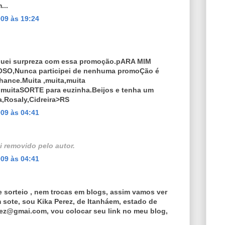
...
09 às 19:24
iquei surpreza com essa promoção.pARA MIM
SO,Nunca participei de nenhuma promoÇão é
hance.Muita ,muita,muita
a,muitaSORTE para euzinha.Beijos e tenha um
a,Rosaly,Cidreira>RS
09 às 04:41
i removido pelo autor.
09 às 04:41
e sorteio , nem trocas em blogs, assim vamos ver
m sote, sou Kika Perez, de Itanháem, estado de
rez@gmai.com, vou colocar seu link no meu blog,