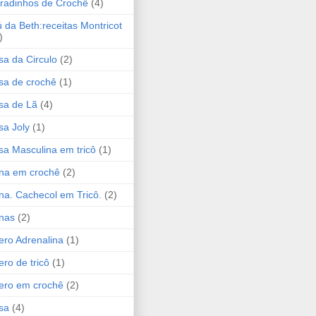
radinhos de Crochê
(4)
 da Beth:receitas Montricot
)
sa da Circulo
(2)
sa de crochê
(1)
sa de Lã
(4)
sa Joly
(1)
sa Masculina em tricô
(1)
na em crochê
(2)
na. Cachecol em Tricô.
(2)
nas
(2)
ero Adrenalina
(1)
ero de tricô
(1)
ero em crochê
(2)
sa
(4)