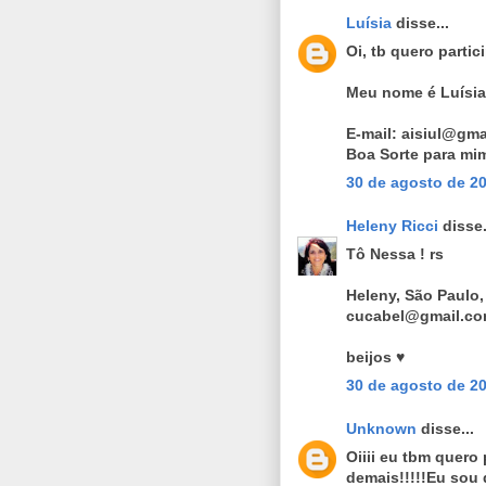
Luísia
disse...
Oi, tb quero partici
Meu nome é Luísia,
E-mail: aisiul@gma
Boa Sorte para mim
30 de agosto de 20
Heleny Ricci
disse.
Tô Nessa ! rs
Heleny, São Paulo,
cucabel@gmail.c
beijos ♥
30 de agosto de 20
Unknown
disse...
Oiiii eu tbm quero
demais!!!!!Eu sou