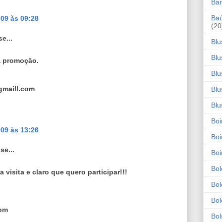
Bar
Baú
09 às 09:28
(20
e...
Blu
Blu
a promoção.
Blu
gmaill.com
Blu
Blu
Boi
09 às 13:26
Boi
se...
Boi
Bol
 visita e claro que quero participar!!!
Bol
Bol
om
Bol