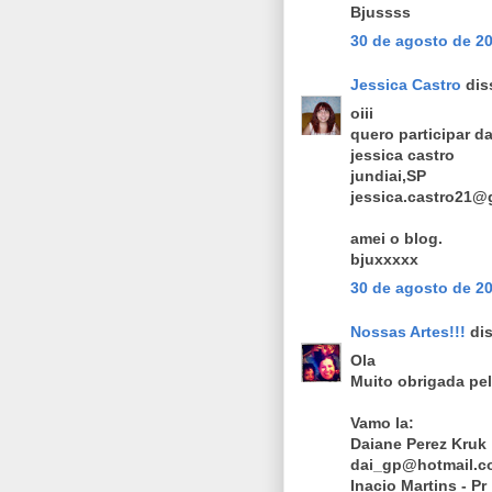
Bjussss
30 de agosto de 20
Jessica Castro
diss
oiii
quero participar d
jessica castro
jundiai,SP
jessica.castro21@
amei o blog.
bjuxxxxx
30 de agosto de 20
Nossas Artes!!!
dis
Ola
Muito obrigada pela
Vamo la:
Daiane Perez Kruk
dai_gp@hotmail.c
Inacio Martins - Pr