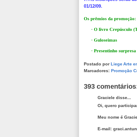
01/12/09.
Os prêmios da promoção:
·
O livro Crepúsculo (
·
Guloseimas
·
Presentinho surpresa
Postado por
Liege Arte e
Marcadores:
Promoção C
393 comentários
Graciele disse...
Oi, quero participar
Meu nome é Graciel
E-mail: graci.ant