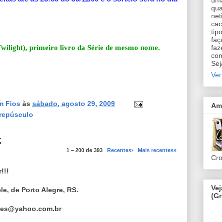
uma
qua
net
cac
tip
faç
Twilight), primeiro livro da Série de mesmo nome.
faz
com
Sej
Ver
m Fios
às
sábado, agosto 29, 2009
Am
repúsculo
:
1 – 200 de 393
Recentes›
Mais recentes»
Cr
!!!
Ve
e, de Porto Alegre, RS.
(G
unes@yahoo.com.br