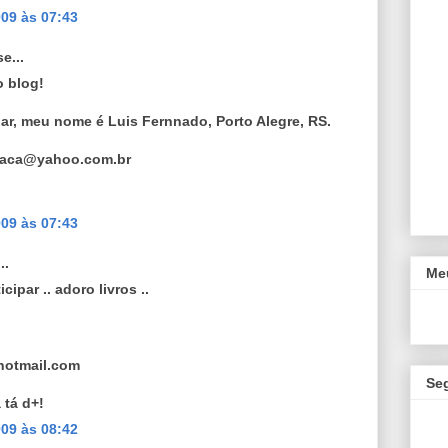
09 às 07:43
e...
o blog!
ar, meu nome é Luis Fernnado, Porto Alegre, RS.
rtaca@yahoo.com.br
09 às 07:43
..
Meu
cipar .. adoro livros ..
hotmail.com
Se
 tá d+!
09 às 08:42