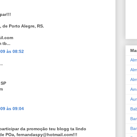
par!!!
 de Porto Alegre, RS.
il.com
 tb...
Ma
09 às 08:52
Alm
..
Alm
Al
 SP
om
Am
Aum
09 às 09:04
Ba
Ba
Ban
 participar da promoção teu blogg ta lindo
 de POa, fernandaspy@hotmail.com!!!