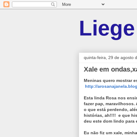
Liege
quinta-feira, 29 de agosto 
Xale em ondas,xa
Meninas quero mostrar es
http://arosanajanela.blo
Esta linda Rosa nos ensin
fazer pap, maravilhosos
o que está perdendo, alé
histórias, ah!!!! e que h
deu este dom lindo para el
Eu não fiz um xale, minha