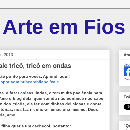
 Arte em Fios
de 2013
At
le tricô, tricô em ondas
Lieg
te ponto para vocês. Aprendi aqui:
Cria
gspot.com.br/search/label/xale
a a fazer coisas lindas, e tem muita paciência para
Twi
. Amo o blog dela, quem ainda não conhece não sabe
m dos tricôs, ela faz comidinhas deliciosas e conta
istórias, nos faz rir, chorar, emociona mesmo. Deus
a, amo ......
"Qu
 filha queria um cachecol, portanto: