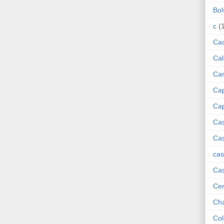
Bol
c
(
Cac
Cal
Ca
Cap
Cap
Ca
Ca
cas
Cas
Cen
Ch
Col