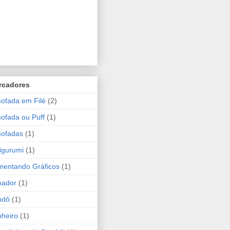
rcadores
ofada em Filé
(2)
ofada ou Puff
(1)
mofadas
(1)
igurumi
(1)
entando Gráficos
(1)
bador
(1)
ndô
(1)
heiro
(1)