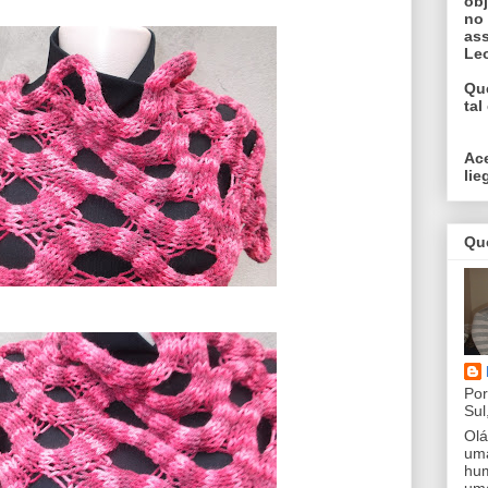
obj
no
ass
Le
Qu
tal
Ac
li
Qu
Por
Sul
Olá
uma
hum