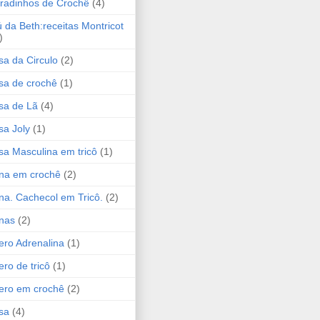
radinhos de Crochê
(4)
 da Beth:receitas Montricot
)
sa da Circulo
(2)
sa de crochê
(1)
sa de Lã
(4)
sa Joly
(1)
sa Masculina em tricô
(1)
na em crochê
(2)
na. Cachecol em Tricô.
(2)
nas
(2)
ero Adrenalina
(1)
ero de tricô
(1)
ero em crochê
(2)
sa
(4)