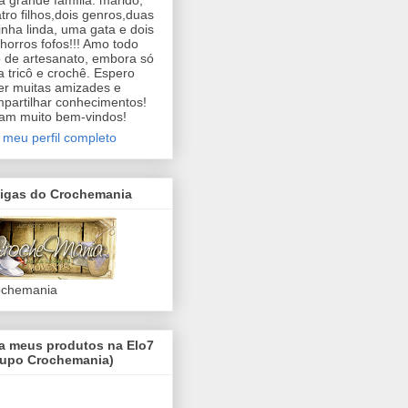
 grande família: marido,
tro filhos,dois genros,duas
inha linda, uma gata e dois
horros fofos!!! Amo todo
o de artesanato, embora só
a tricô e crochê. Espero
er muitas amizades e
partilhar conhecimentos!
am muito bem-vindos!
 meu perfil completo
igas do Crochemania
ochemania
ja meus produtos na Elo7
rupo Crochemania)