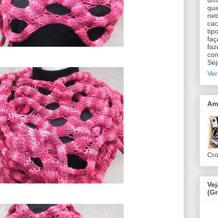
uma
qua
net
cac
tip
faç
faz
com
Sej
Ver
Am
Cr
Ve
(G